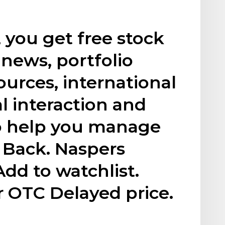
 you get free stock
 news, portfolio
rces, international
l interaction and
o help you manage
e. Back. Naspers
dd to watchlist.
 OTC Delayed price.