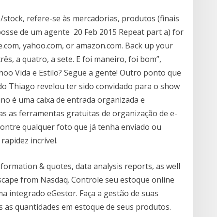
stock, refere-se às mercadorias, produtos (finais
osse de um agente 20 Feb 2015 Repeat part a) for
le.com, yahoo.com, or amazon.com. Back up your
ês, a quatro, a sete. E foi maneiro, foi bom”,
hoo Vida e Estilo? Segue a gente! Outro ponto que
do Thiago revelou ter sido convidado para o show
ino é uma caixa de entrada organizada e
das as ferramentas gratuitas de organização de e-
contre qualquer foto que já tenha enviado ou
apidez incrível.
nformation & quotes, data analysis reports, as well
dscape from Nasdaq. Controle seu estoque online
ema integrado eGestor. Faça a gestão de suas
 as quantidades em estoque de seus produtos.