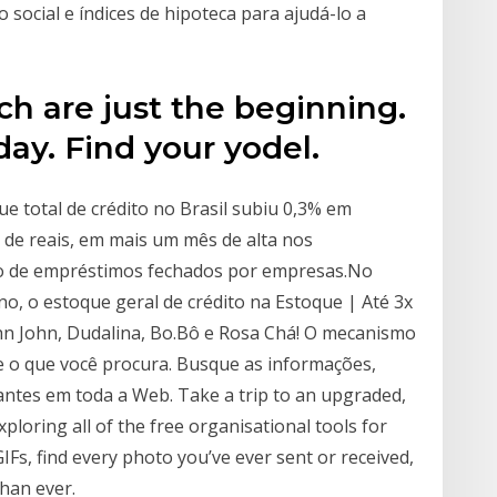
 social e índices de hipoteca para ajudá-lo a
h are just the beginning.
ay. Find your yodel.
ue total de crédito no Brasil subiu 0,3% em
 de reais, em mais um mês de alta nos
ldo de empréstimos fechados por empresas.No
, o estoque geral de crédito na Estoque | Até 3x
John John, Dudalina, Bo.Bô e Rosa Chá! O mecanismo
e o que você procura. Busque as informações,
antes em toda a Web. Take a trip to an upgraded,
ploring all of the free organisational tools for
Fs, find every photo you’ve ever sent or received,
han ever.