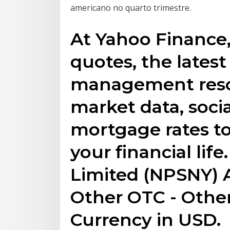
americano no quarto trimestre.
At Yahoo Finance,
quotes, the latest
management resou
market data, socia
mortgage rates t
your financial lif
Limited (NPSNY) A
Other OTC - Other
Currency in USD.