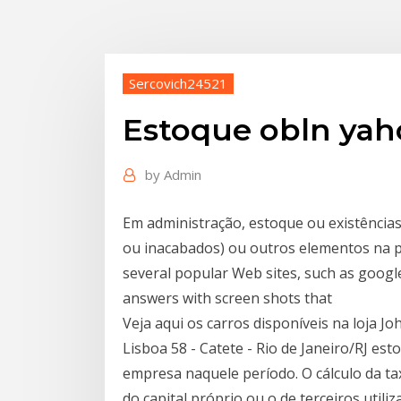
Sercovich24521
Estoque obln yah
by
Admin
Em administração, estoque ou existências/
ou inacabados) ou outros elementos na p
several popular Web sites, such as goog
answers with screen shots that
Veja aqui os carros disponíveis na loja J
Lisboa 58 - Catete - Rio de Janeiro/RJ es
empresa naquele período. O cálculo da tax
do capital próprio ou o de terceiros util