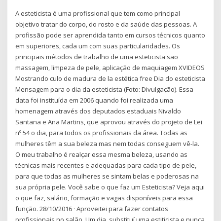
A esteticista é uma profissional que tem como principal
objetivo tratar do corpo, do rosto e da saúde das pessoas. A
profissão pode ser aprendida tanto em cursos técnicos quanto
em superiores, cada um com suas particularidades. Os
principais métodos de trabalho de uma esteticista são
massagem, limpeza de pele, aplicação de maquiagem XVIDEOS
Mostrando culo de madura de la estética free Dia do esteticista
Mensagem para o dia da esteticista (Foto: Divulgação). Essa
data foi instituída em 2006 quando foi realizada uma
homenagem através dos deputados estaduais Nivaldo
Santana e Ana Martins, que aprovou através do projeto de Lei
nº 54 o dia, para todos os profissionais da área. Todas as
mulheres têm a sua beleza mas nem todas conseguem vê-la.
O meu trabalho é realçar essa mesma beleza, usando as
técnicas mais recentes e adequadas para cada tipo de pele,
para que todas as mulheres se sintam belas e poderosas na
sua própria pele. Você sabe o que faz um Esteticista? Veja aqui
o que faz, salário, formação e vagas disponíveis para essa
função. 28/10/2016 · Aproveitei para fazer contatos
profissionais no salão. Um dia, substituí uma estiticista e nunca