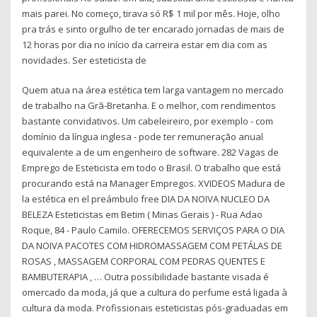
mais parei. No começo, tirava só R$ 1 mil por mês. Hoje, olho
pra trás e sinto orgulho de ter encarado jornadas de mais de
12 horas por dia no início da carreira estar em dia com as
novidades. Ser esteticista de
Quem atua na área estética tem larga vantagem no mercado
de trabalho na Grã-Bretanha. E o melhor, com rendimentos
bastante convidativos. Um cabeleireiro, por exemplo - com
domínio da língua inglesa - pode ter remuneração anual
equivalente a de um engenheiro de software. 282 Vagas de
Emprego de Esteticista em todo o Brasil. O trabalho que está
procurando está na Manager Empregos. XVIDEOS Madura de
la estética en el preámbulo free DIA DA NOIVA NUCLEO DA
BELEZA Esteticistas em Betim ( Minas Gerais ) - Rua Adao
Roque, 84 - Paulo Camilo. OFERECEMOS SERVIÇOS PARA O DIA
DA NOIVA PACOTES COM HIDROMASSAGEM COM PETÁLAS DE
ROSAS , MASSAGEM CORPORAL COM PEDRAS QUENTES E
BAMBUTERAPIA , … Outra possibilidade bastante visada é
omercado da moda, já que a cultura do perfume está ligada à
cultura da moda. Profissionais esteticistas pós-graduadas em