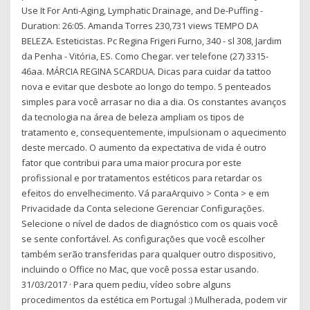
Use It For Anti-Aging, Lymphatic Drainage, and De-Puffing -
Duration: 26:05. Amanda Torres 230,731 views TEMPO DA
BELEZA. Esteticistas. Pc Regina Frigeri Furno, 340 - sl 308, Jardim
da Penha - Vitória, ES. Como Chegar. ver telefone (27) 3315-
46aa. MÁRCIA REGINA SCARDUA. Dicas para cuidar da tattoo
nova e evitar que desbote ao longo do tempo. 5 penteados
simples para você arrasar no dia a dia. Os constantes avanços
da tecnologia na área de beleza ampliam os tipos de
tratamento e, consequentemente, impulsionam o aquecimento
deste mercado. O aumento da expectativa de vida é outro
fator que contribui para uma maior procura por este
profissional e por tratamentos estéticos para retardar os
efeitos do envelhecimento. Vá paraArquivo > Conta > e em
Privacidade da Conta selecione Gerenciar Configurações.
Selecione o nível de dados de diagnóstico com os quais você
se sente confortável. As configurações que você escolher
também serão transferidas para qualquer outro dispositivo,
incluindo o Office no Mac, que você possa estar usando.
31/03/2017 · Para quem pediu, vídeo sobre alguns
procedimentos da estética em Portugal :) Mulherada, podem vir