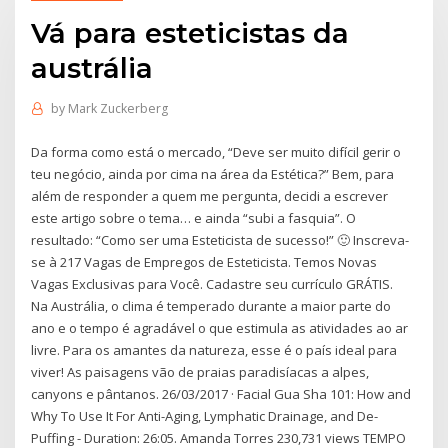
Vá para esteticistas da
austrália
by
Mark Zuckerberg
Da forma como está o mercado, “Deve ser muito difícil gerir o
teu negócio, ainda por cima na área da Estética?” Bem, para
além de responder a quem me pergunta, decidi a escrever
este artigo sobre o tema… e ainda “subi a fasquia”. O
resultado: “Como ser uma Esteticista de sucesso!” 🙂 Inscreva-
se à 217 Vagas de Empregos de Esteticista. Temos Novas
Vagas Exclusivas para Você. Cadastre seu currículo GRÁTIS.
Na Austrália, o clima é temperado durante a maior parte do
ano e o tempo é agradável o que estimula as atividades ao ar
livre. Para os amantes da natureza, esse é o país ideal para
viver! As paisagens vão de praias paradisíacas a alpes,
canyons e pântanos. 26/03/2017 · Facial Gua Sha 101: How and
Why To Use It For Anti-Aging, Lymphatic Drainage, and De-
Puffing - Duration: 26:05. Amanda Torres 230,731 views TEMPO